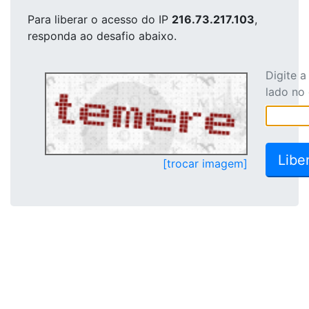
Para liberar o acesso
do IP
216.73.217.103
,
responda ao desafio abaixo.
Digite 
lado no
[trocar imagem]